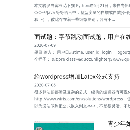
本文转发自豌豆花下猫 Python猫6月21日，来自专辑Py
C/C++/Java 等等语言中，整型变量的自增或自减操
和 i–），彼此存在着一些细微差别，各有不...
面试题：字节跳动面试题，用户在
2020-07-09
题目 输入： 用户日志(time, user_id, login
个样子： &lt;pre class=&quot;EnlighterJSRAW&quot
给wordpress增加Latex公式支持
2020-07-06
很多算法题都涉及复杂的公式，经典的编辑器有可视化的
http://www.wiris.com/en/solutions/
以为没法做到把公式嵌入到文本中，不是很灵活。不过
青少年如