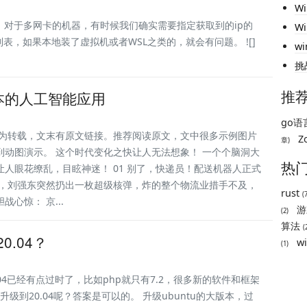
W
对于多网卡的机器，有时候我们确实需要指定获取到的ip的
Wi
ip列表，如果本地装了虚拟机或者WSL之类的，就会有问题。 ![]
w
挑
推
本的人工智能应用
go语言
文为转载，文末有原文链接。推荐阅读原文，文中很多示例图片
Z
章)
到动图演示。 这个时代变化之快让人无法想象！ 一个个脑洞大
热
让人眼花缭乱，目眩神迷！ 01 别了，快递员！配送机器人正式
天，刘强东突然扔出一枚超级核弹，炸的整个物流业措手不及，
rust
(
战心惊： 京...
游
(2)
算法
(
20.04？
w
(1)
18.04已经有点过时了，比如php就只有7.2，很多新的软件和框架
u升级到20.04呢？答案是可以的。 升级ubuntu的大版本，过