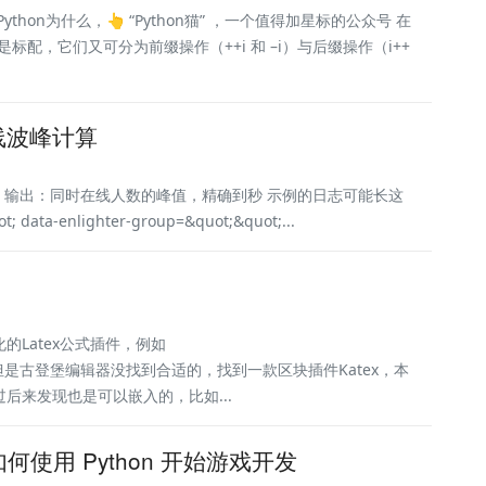
thon为什么，👆 “Python猫” ，一个值得加星标的公众号 在
作是标配，它们又可分为前缀操作（++i 和 –i）与后缀操作（i++
线波峰计算
 | logout) 输出：同时在线人数的峰值，精确到秒 示例的日志可能长这
; data-enlighter-group=&quot;&quot;...
Latex公式插件，例如
wordpress，但是古登堡编辑器没找到合适的，找到一款区块插件Katex，本
后来发现也是可以嵌入的，比如...
何使用 Python 开始游戏开发