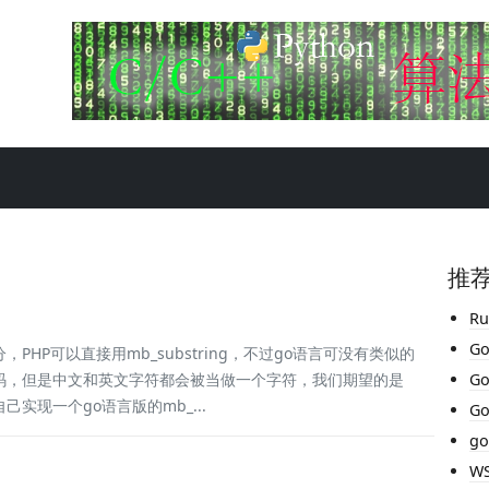
推
R
G
HP可以直接用mb_substring，不过go语言可没有类似的
成乱码，但是中文和英文字符都会被当做一个字符，我们期望的是
G
现一个go语言版的mb_...
G
g
W