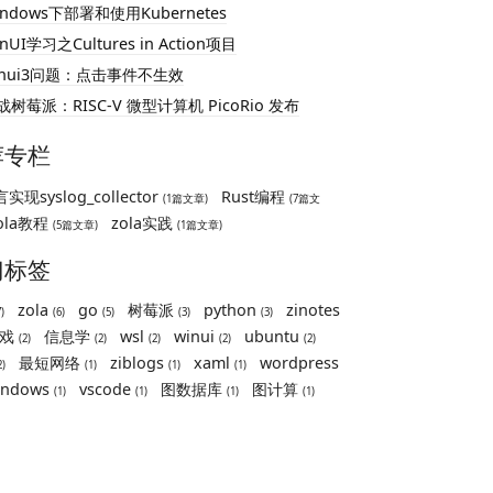
indows下部署和使用Kubernetes
nUI学习之Cultures in Action项目
inui3问题：点击事件不生效
战树莓派：RISC-V 微型计算机 PicoRio 发布
荐专栏
实现syslog_collector
Rust编程
(1篇文章)
(7篇文
ola教程
zola实践
(5篇文章)
(1篇文章)
门标签
zola
go
树莓派
python
zinotes
7)
(6)
(5)
(3)
(3)
戏
信息学
wsl
winui
ubuntu
(2)
(2)
(2)
(2)
(2)
最短网络
ziblogs
xaml
wordpress
2)
(1)
(1)
(1)
indows
vscode
图数据库
图计算
(1)
(1)
(1)
(1)