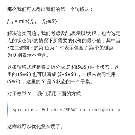
那么我们可以得出我们的第一个转移式：
f
= min{
f
+
f
⊕
S
′​}
i, S
i, S’
i
,
S
解决这类问题，我们考虑设
f
​表示以
i
为根，包含选定
i
,
S
点的状态为
S
的情况下所需要的代价的最小值，其中当
S
在二进制下的第
i
位为 1 时表示包含了第
i
个关键点，
为 0 则表示不包含。
这条转移式就是将
S
拆分成
S
′ 和(
S
⊕
S
′) 两个状态，这
里的 (
S
⊕
S
′) 也可以写成 (
S
−
S
∧
S
′) ，一般来说习惯用
(
S
⊕
S
′) ，这里的
S
′ 是
S
状态的一个子集。
对于枚举
S
′ ，我们采用下面的方式：
这样就可以优化复杂度了。