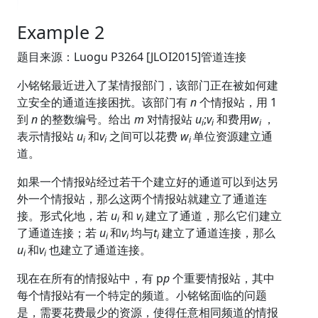
Example 2
题目来源：Luogu P3264 [JLOI2015]管道连接
小铭铭最近进入了某情报部门，该部门正在被如何建
立安全的通道连接困扰。该部门有
n
个情报站，用 1
到
n
的整数编号。给出
m
对情报站
u
;
v
和费用
w
，
i
i
i
​
表示情报站
u
和
v
之间可以花费
w
单位资源建立通
i
i
i
​
道。
如果一个情报站经过若干个建立好的通道可以到达另
外一个情报站，那么这两个情报站就建立了通道连
接。形式化地，若
u
和
v
建立了通道，那么它们建立
i
i
​
了通道连接；若
u
和
v
均与
t
建立了通道连接，那么
i
​
i
​
i
u
和
v
也建立了通道连接。
i
​
i
现在在所有的情报站中，有 p
p
个重要情报站，其中
每个情报站有一个特定的频道。小铭铭面临的问题
是，需要花费最少的资源，使得任意相同频道的情报