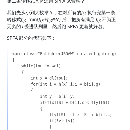
第二条转移式具体怎用 SPFA 来转移？
我们先从小到大枚举
S
，在对所有的
f
执行完第一条
i
,
S
转移式
f
=min{
f
​+
f
⊕
S
′​} 后，把所有满足
f
不为正
i
,
S
i
,
S
′
i
,
S
i
,
S
无穷的
i
丢进队列里，然后跑 SPFA 更新就好啦。
SPFA 部分的代码如下：