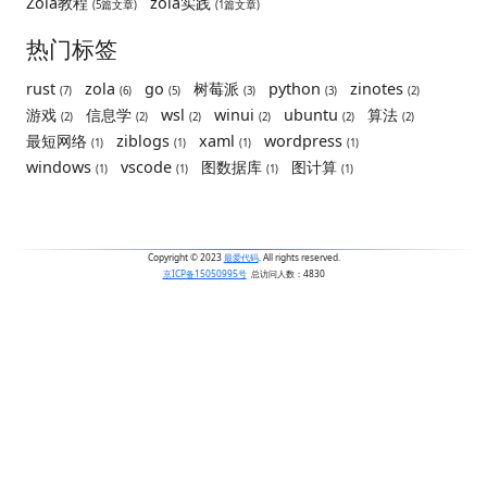
Zola教程
zola实践
(5篇文章)
(1篇文章)
热门标签
rust
zola
go
树莓派
python
zinotes
(7)
(6)
(5)
(3)
(3)
(2)
游戏
信息学
wsl
winui
ubuntu
算法
(2)
(2)
(2)
(2)
(2)
(2)
最短网络
ziblogs
xaml
wordpress
(1)
(1)
(1)
(1)
windows
vscode
图数据库
图计算
(1)
(1)
(1)
(1)
Copyright © 2023
最爱代码
. All rights reserved.
京ICP备15050995号
总访问人数：
4830