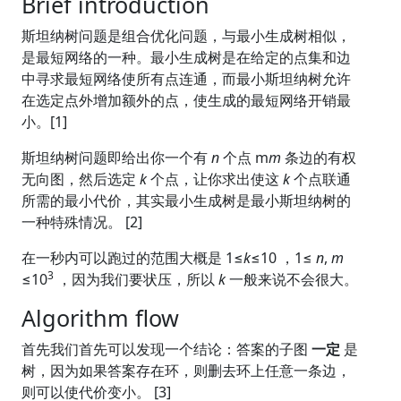
Brief introduction
斯坦纳树问题是组合优化问题，与最小生成树相似，
是最短网络的一种。最小生成树是在给定的点集和边
中寻求最短网络使所有点连通，而最小斯坦纳树允许
在选定点外增加额外的点，使生成的最短网络开销最
小。[1]
斯坦纳树问题即给出你一个有
n
个点 m
m
条边的有权
无向图，然后选定
k
个点，让你求出使这
k
个点联通
所需的最小代价，其实最小生成树是最小斯坦纳树的
一种特殊情况。 [2]
在一秒内可以跑过的范围大概是 1≤
k
≤10 ，1≤
n
,
m
3
≤10
，因为我们要状压，所以
k
一般来说不会很大。
Algorithm flow
首先我们首先可以发现一个结论：答案的子图
一定
是
树，因为如果答案存在环，则删去环上任意一条边，
则可以使代价变小。 [3]