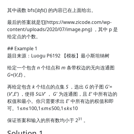
其中函数 bfs()
bfs
() 的内容已在上面给出。
最后的答案就是
![](https://www.zicode.com/wp-
content/uploads/2020/07/image.png)
，其中 p 是
给定点的个数。
## Example 1
题目来源：Luogu P6192 【模板】最小斯坦纳树
给定一个包含
n
个结点和
m
条带权边的无向连通图
G
=(
V
,
E
) 。
再给定包含
k
个结点的点集
S
，选出
G
的子图
G
′=
(
V
′,
E
′) ，使得
S
⊆
V
′ ，
G
′ 为连通图，且
E
′ 中所有边的
权值和最小。你只需要求出
E
′ 中所有边的权值和即
可。1≤
n
≤100,1≤
m
≤500,1≤
k
≤10
31
保证答案和输入的所有数均小于 2
。
Solution 1