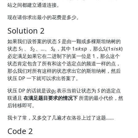
站之间都建立通道连接。
现在请你求出最小的花费是多少。
Solution 2
如果我们设答案的状态
S
是由一颗或多棵斯坦纳树的
状态
S
、
S
、…、
S
，其中 1≤
k
≤
p
，那么
S
(1≤
i
≤
k
)
1​
2​
k
​
i
必定满足如果它在二进制下的某一位是 1，那么这个
状态肯定包含了所有和这个选定点的频道一样的点，
那么我们对所有这样的状态求出它的斯坦纳树，然后
状压 DP 一下就可以求出答案了。
状压 DP 的话就是设
g
表示当前让状态为
S
的选定点
S
​
联通且
在满足题目要求的情况下
所需的最小代价，然
后转移即可。
我卡了常，又多交了几遍才在洛谷上过了这题……
Code 2