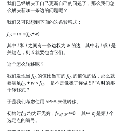
我们已经解决了自己更新自己的问题了，那么我们怎
么解决新加一条边的问题呢？
我们又可以想到下面的这条转移式：
f
​ = min(
f
​+
w
)
i
,
S
j
,
S
其中
i
和
j
之间有一条边权为
w
的边，其中若
i
或
j
是
关键点，则
S
就要包含它们。
这个怎么转移呢？
我们发现当
f
的值比当前的
f
的值优的话，那么就
j
,
S
​
i
,
S
要满足
f
+
w
<
f
，是不是像极了你做 SPFA 时的那
j
,
S
i
,
S
个转移式？
于是我们考虑使用 SPFA 来做转移。
初始时
f
​ 均为正无穷，
f
​=0 ，其中
a
是第
j
个
j
−1
i
,
S
*a
*​,2
j
​
j
选定点的编号。