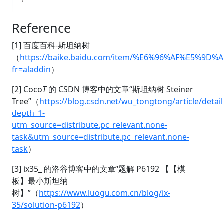
Reference
[1] 百度百科-斯坦纳树
（
https://baike.baidu.com/item/%E6%96%AF%E5%9D
fr=aladdin
）
[2] Coco
T
的 CSDN 博客中的文章“斯坦纳树 Steiner
Tree”（
https://blog.csdn.net/wu_tongtong/article/detai
depth_1-
utm_source=distribute.pc_relevant.none-
task&utm_source=distribute.pc_relevant.none-
task
）
[3] ix35_ 的洛谷博客中的文章“题解 P6192 【【模
板】最小斯坦纳
树】”（
https://www.luogu.com.cn/blog/ix-
35/solution-p6192
）