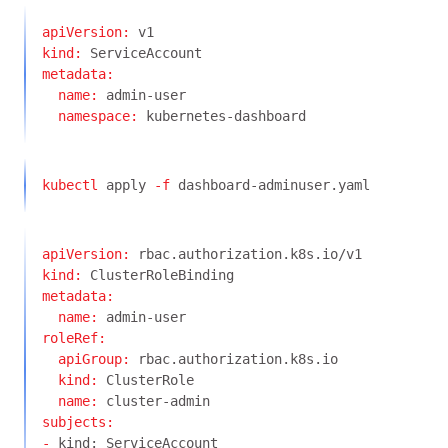
apiVersion:
kind:
name:
namespace:
kubectl
 apply
 -f
apiVersion:
kind:
name:
apiGroup:
kind:
name:
-