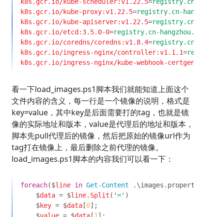
k8s.gcr.io/kube-scheduler:v1.22.5
=
k8s.gcr.io/kube-proxy:v1.22.5
=
k8s.gcr.io/kube-apiserver:v1.22.5
=
k8s.gcr.io/etcd:3.5.0-0
=
k8s.gcr.io/coredns/coredns:v1.8.4
=
k8s.gcr.io/ingress-nginx/controller:v1.1.1
=
k8s.gcr.io/ingress-nginx/kube-webhook-certgen:v1.1
看一下load_images.ps1脚本我们就能知道上面这个
文件内容的含义，每一行是一个镜像的说明，格式是
key=value，其中key是后面需要打的tag，也就是镜
像的实际地址和版本，value是代理后的地址和版本，
脚本先pull代理后的镜像，然后把原始的镜像url作为
tag打在镜像上，最后删除之前代理的镜像。
load_images.ps1脚本的内容我们可以看一下：
foreach
($
line 
in 
Get-Content
    $
data 
= $
line.Split
('
=
    $
key 
= $
data
[
0
    $
value 
= $
data
[
1